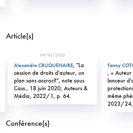
Article(s)
09/02/2022
, "La
Alexandre CRUQUENAIRE
Fanny CO
cession de droits d'auteur, un
, « Auteur
plan sans accroc?", note sous
lanceur d'
Cass., 18 juin 2020, Auteurs &
protections
Média, 2022/1, p. 64.
même phé
2023/24,
Conférence(s)