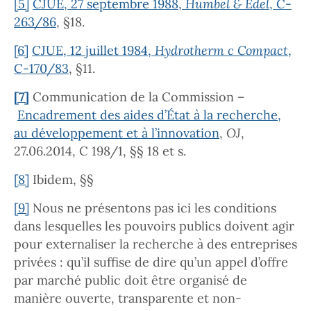
[5]
CJUE, 27 septembre 1988,
Humbel & Edel
, C-
263/86
, §18.
[6]
CJUE, 12 juillet 1984,
Hydrotherm c Compact
,
C-170/83
, §11.
[7]
Communication de la Commission –
Encadrement des aides d’État à la recherche,
au développement et à l’innovation
,
OJ
,
27.06.2014, C 198/1, §§ 18 et s.
[8]
Ibidem, §§
[9]
Nous ne présentons pas ici les conditions
dans lesquelles les pouvoirs publics doivent agir
pour externaliser la recherche à des entreprises
privées : qu’il suffise de dire qu’un appel d’offre
par marché public doit être organisé de
manière ouverte, transparente et non-