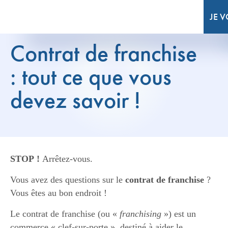
JE 
Contrat de franchise
: tout ce que vous
devez savoir !
STOP !
Arrêtez-vous.
Vous avez des questions sur le
contrat de franchise
?
Vous êtes au bon endroit !
Le contrat de franchise (ou «
franchising
») est un
commerce « clef-sur-porte », destiné à aider le