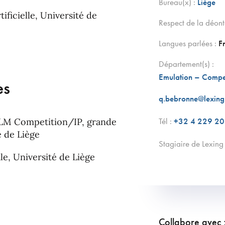
Bureau(x) :
Liège
tificielle, Université de
Respect de la déont
Langues parlées :
F
Département(s) :
Emulation – Compet
es
q.bebronne@lexing
Tél :
+32 4 229 20
(LLM Competition/IP, grande
é de Liège
stagiaire de Lexi
le, Université de Liège
Collabore avec 