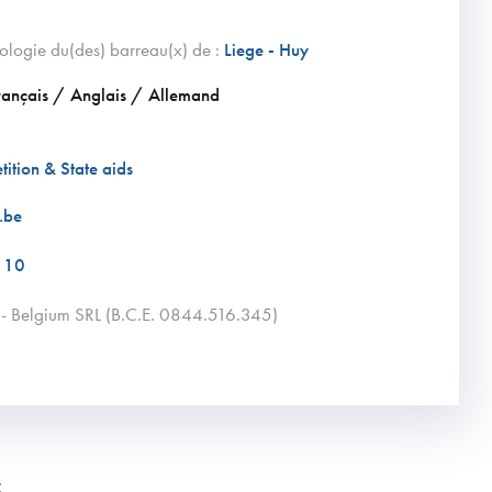
ologie du(des) barreau(x) de :
Liege - Huy
rançais / Anglais / Allemand
ition & State aids
.be
 10
ng - Belgium SRL (B.C.E. 0844.516.345)
: