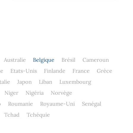
Australie
Belgique
Brésil
Cameroun
ne
Etats-Unis
Finlande
France
Grèce
talie
Japon
Liban
Luxembourg
Niger
Nigéria
Norvège
o
Roumanie
Royaume-Uni
Senégal
Tchad
Tchéquie